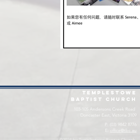
Templestowe
baptist church
103-105 Andersons Creek Road
Doncaster East, Victoria 3109
P: (03) 9842 8776
E:
office@tbc.au
©2024 by Templestowe Baptist Church.