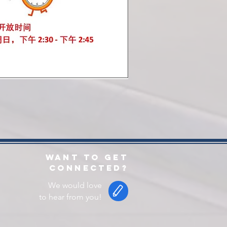
Want to get
connected?
We would love
to hear from you!